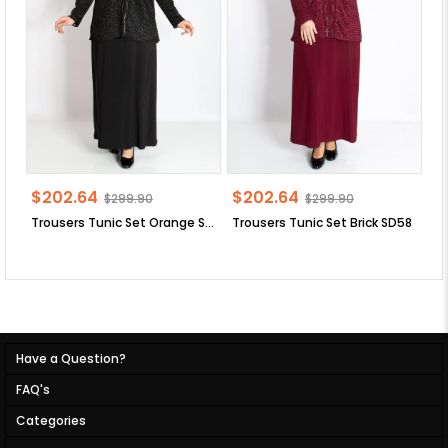
$202.64
$202.64
$
$299.90
$299.90
Trousers Tunic Set Orange SD58
Trousers Tunic Set Brick SD58
Have a Question?
FAQ's
Categories