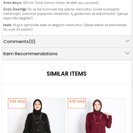
Ürün Boyu:
109 cm Tunik (omuz hizası ile etek ucu uzunluk)
Ürün Özelliği:
Ön ve kol kısmında taş işleme mevcuttur. Esnek kumaştan
üretilmiştir, üzerinize yapışmaz, terletmez, iç göstermez ve dökümlüdür. (penye
veya triko değildir)
İade:
14 gün içerisinde iade ve değişim mevcuttur. (Abiye elbise ve takımlarda
bu süre 24 saattir)
Manken Ölçüleri
Comments
(0)
Göğüs:
Bel:
Basen:
Boy:
170 cm
110 cm
90 cm
114 cm
Item Recommendations
SIMILAR ITEMS
%32
SALE
%32
SALE
%