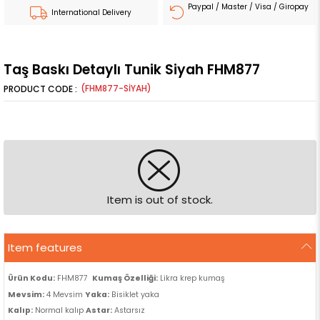
Paypal / Master / Visa / Giropay
International Delivery
Taş Baskı Detaylı Tunik Siyah FHM877
(FHM877-SİYAH)
Item is out of stock.
Item features
Ürün Kodu:
FHM877
Kumaş Özelliği:
Likra krep kumaş
Mevsim:
4 Mevsim
Yaka:
Bisiklet yaka
Kalıp:
Normal kalıp
Astar:
Astarsız