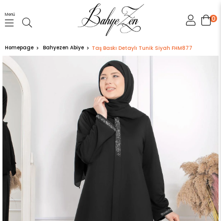
Menü
0
Homepage
Bahyezen Abiye
Taş Baskı Detaylı Tunik Siyah FHM877