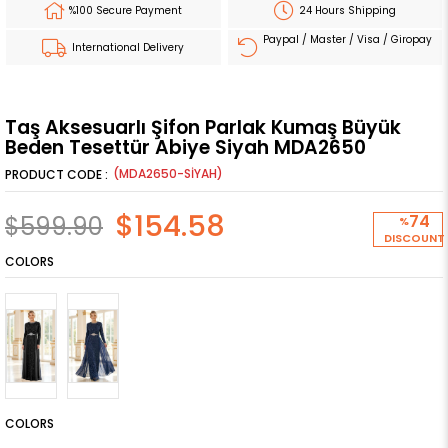
%100 Secure Payment
24 Hours Shipping
Paypal / Master / Visa / Giropay
International Delivery
Taş Aksesuarlı Şifon Parlak Kumaş Büyük
Beden Tesettür Abiye Siyah MDA2650
(MDA2650-SİYAH)
$154.58
$599.90
74
%
DISCOUNT
COLORS
COLORS