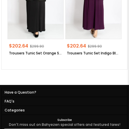
$202.64
$202.64
$
$299.90
$299.90
Trousers Tunic Set Orange SD58
Trousers Tunic Set Indigo Blue SD58
Tr
Have a Question?
FAQ's
Categories
Subscribe
Don't miss out on Bahyezen special offers and featured fares!