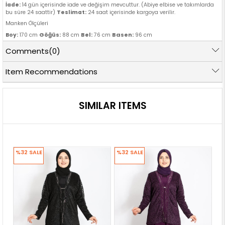
İade:
14 gün içerisinde iade ve değişim mevcuttur. (Abiye elbise ve takımlarda
bu süre 24 saattir)
Teslimat:
24 saat içerisinde kargoya verilir.
Manken Ölçüleri
Göğüs:
Bel:
Basen:
Boy:
170 cm
88 cm
76 cm
96 cm
Comments
(0)
Item Recommendations
SIMILAR ITEMS
%32
SALE
%32
SALE
%