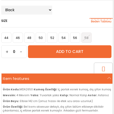
SIZE
44
46
48
50
52
54
56
58
+
-
Item features
Ürün Kodu:
MDA2650
Kumaş Özelliği:
İç parlak esnek kumaş, dış şifon kumaş
Mevsim:
4 Mevsim
Yaka:
Yuvarlak yaka
Kalıp:
Normal Kalıp
Astar:
Astarsız
Ürün Boyu:
Elbise 142 cm (omuz hizası ile etek ucu arası uzunluk)
Ürün Özelliği:
Bel kısmı aksesuar detaylı, dış şifon bölüm elbiseye dikilidir
çıkarılamaz, iç elbise parlak esnek kumaştır. Arkadan gizli fermuarlıdır.