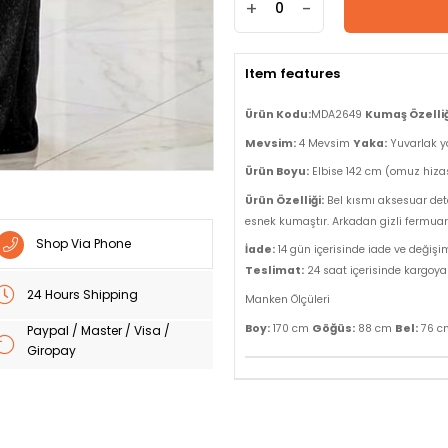
+
-
Item features
Ürün Kodu:
MDA2649
Kumaş Özelliğ
Mevsim:
4 Mevsim
Yaka:
Yuvarlak 
Ürün Boyu:
Elbise 142 cm (omuz hizas
Ürün Özelliği:
Bel kısmı aksesuar detay
esnek kumaştır. Arkadan gizli fermuarl
Shop Via Phone
İade:
14 gün içerisinde iade ve değişi
Teslimat:
24 saat içerisinde kargoya v
24 Hours Shipping
Manken Ölçüleri
Göğüs:
Bel:
Boy:
170 cm
88 cm
76 
Paypal / Master / Visa /
Giropay