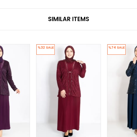
SIMILAR ITEMS
%32
SALE
%74
SALE