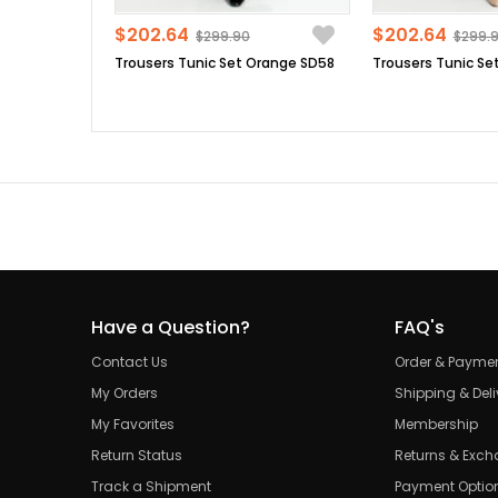
$202.64
$202.64
$299.90
$299.
Trousers Tunic Set Orange SD58
Have a Question?
FAQ's
Contact Us
Order & Payme
My Orders
Shipping & Deli
My Favorites
Membership
Return Status
Returns & Exc
Track a Shipment
Payment Optio