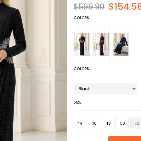
$154.5
$599.90
COLORS
COLORS
SIZE
44
46
48
50
52