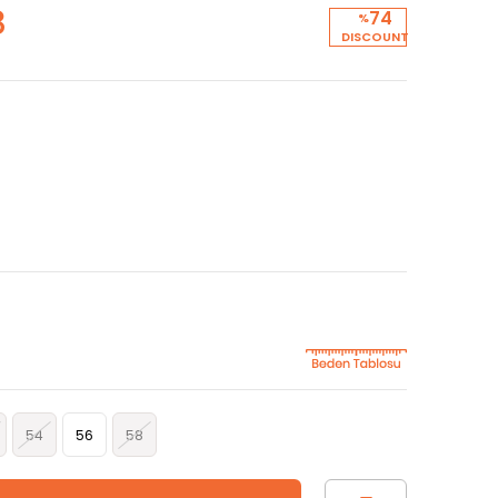
8
74
%
DISCOUNT
54
56
58