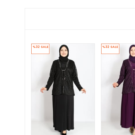
%32
SALE
%32
SALE