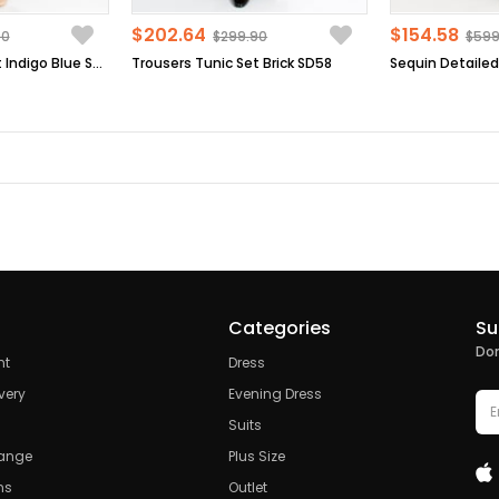
$202.64
$154.58
90
$299.90
$599
Trousers Tunic Set Indigo Blue SD58
Trousers Tunic Set Brick SD58
Categories
Su
Don
nt
Dress
very
Evening Dress
Suits
hange
Plus Size
ns
Outlet