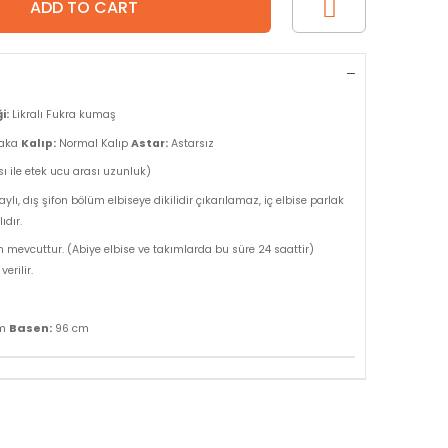
i:
Likralı Fukra kumaş
yaka
Kalıp:
Normal Kalıp
Astar:
Astarsız
ı ile etek ucu arası uzunluk)
lı, dış şifon bölüm elbiseye dikilidir çıkarılamaz, iç elbise parlak
ıdır.
m mevcuttur. (Abiye elbise ve takımlarda bu süre 24 saattir)
erilir.
Basen:
cm
96 cm