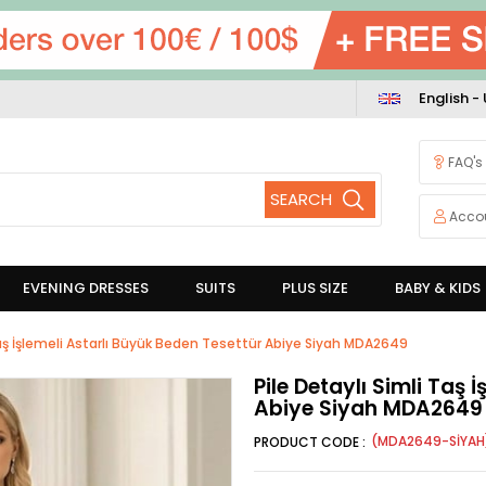
English -
FAQ's
Acco
EVENING DRESSES
SUITS
PLUS SIZE
BABY & KIDS
 Taş İşlemeli Astarlı Büyük Beden Tesettür Abiye Siyah MDA2649
Pile Detaylı Simli Taş 
Abiye Siyah MDA2649
(MDA2649-SİYAH