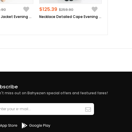
$125.39
.90
$259.90
Sequin Detailed Jacket Evening Dress Suit Dark Blue MDA2206
Necklace Detailed Cape Evening Dress Plum MDA2214
bscribe
't miss out on Bahyezen special offers and featured fares!