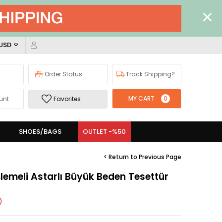
 USD
Order Status
Track Shipping?
MY CART
0
unt
Favorites
SHOES/BAGS
OUTLET -%50
< Return to Previous Page
İşlemeli Astarlı Büyük Beden Tesettür
)