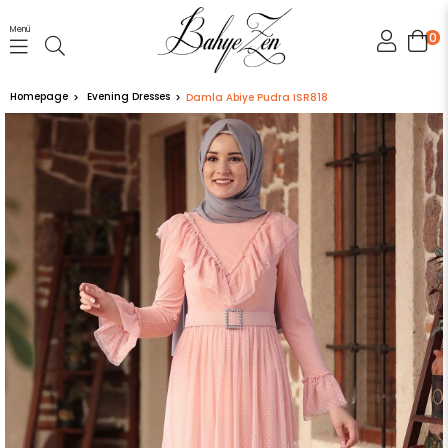
Menü
0
Homepage
Evening Dresses
Damla Abiye Pudra ISR818