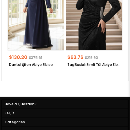
$130.20
$63.76
$
$375.61
$219.90
Dantel Şifon Abiye Elbise
Taş Baskılı Simli Tül Abiye Elbise
Have a Question?
FAQ's
Categories