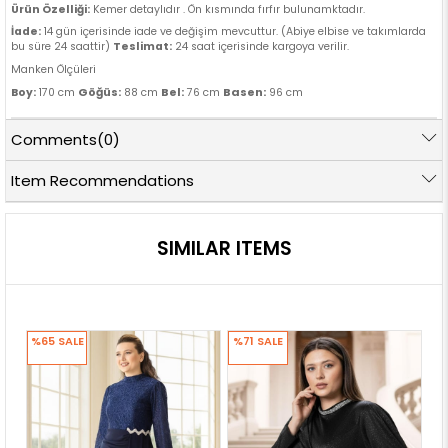
Ürün Özelliği:
Kemer detaylıdır . Ön kısmında fırfır bulunamktadır.
İade:
14 gün içerisinde iade ve değişim mevcuttur. (Abiye elbise ve takımlarda
bu süre 24 saattir)
Teslimat:
24 saat içerisinde kargoya verilir.
Manken Ölçüleri
Göğüs:
Bel:
Basen:
Boy:
170 cm
88 cm
76 cm
96 cm
Comments
(0)
Item Recommendations
SIMILAR ITEMS
%65
SALE
%71
SALE
%7