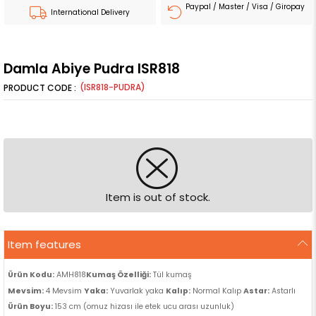
Paypal / Master / Visa / Giropay
International Delivery
Damla Abiye Pudra ISR818
(ISR818-PUDRA)
Item is out of stock.
Item features
Ürün Kodu:
AMH818
Kumaş Özelliği:
Tül kumaş
Mevsim:
4 Mevsim
Yaka:
Yuvarlak yaka
Kalıp:
Normal Kalıp
Astar:
Astarlı
Ürün Boyu:
153 cm (omuz hizası ile etek ucu arası uzunluk)