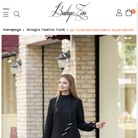
Menü
0
Homepage
Entegra Tesettür Tunik
Işıl Tunik PantolonTakım Siyah NRA44