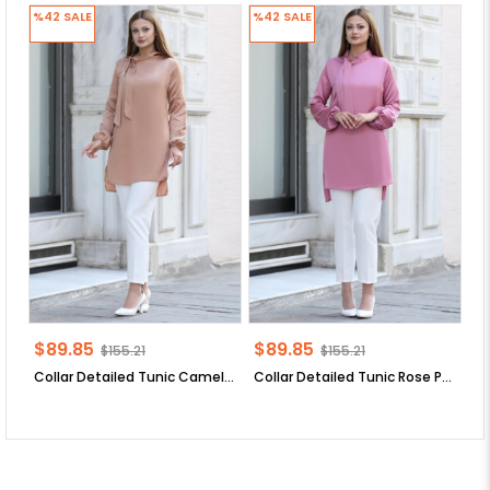
%42
SALE
%42
SALE
%
$89.85
$89.85
$
$155.21
$155.21
Collar Detailed Tunic Camel ANR30
Collar Detailed Tunic Rose Pale ANR30