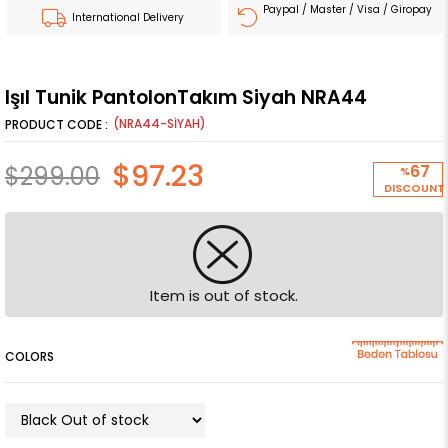
Paypal / Master / Visa / Giropay
International Delivery
Işıl Tunik PantolonTakım Siyah NRA44
(NRA44-SİYAH)
$97.23
$299.00
67
%
DISCOUNT
Item is out of stock.
COLORS