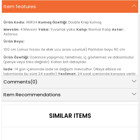
Item features
Ürün Kodu:
ANR34
Kumaş Özelliği:
Double Krep kumaş
Mevsim:
4 Mevsim
Yaka:
Yuvarlak yaka
Kalıp:
Normal Kalıp
Astar:
Astarsız
Ürün Boyu:
100 cm (omuz hizası ile etek ucu arası uzunluk) Pantolon boyu 90 cm
Ürün Özelliği:
Üzerinize yapışmaz, terletmez, iç göstermez ve dökümlüdür.
(penye veya triko değildir). Kolları brit detaylıdır.
İade:
14 gün içerisinde iade ve değişim mevcuttur. (Abiye elbise ve
takımlarda bu süre 24 saattir)
Teslimat:
24 saat içerisinde kargoya verilir.
Manken Ölçüleri
Comments
(0)
Boy:
170 cm
Göğüs:
88 cm
Bel:
76 cm
Basen:
96 cm
Item Recommendations
SIMILAR ITEMS