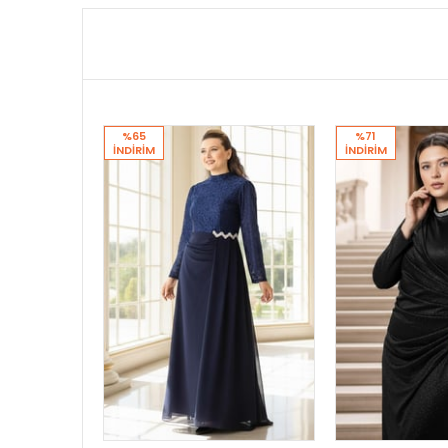
%65
%71
İNDIRIM
İNDIRIM