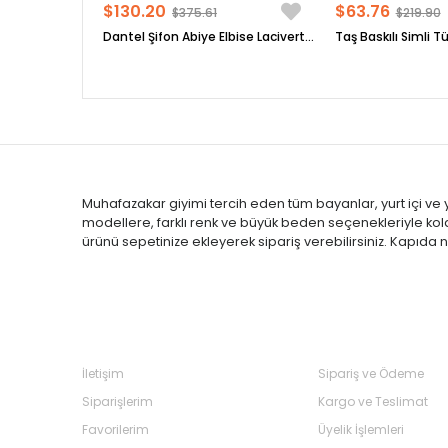
$130.20
$63.76
$375.61
$219.90
Dantel Şifon Abiye Elbise Lacivert FHM958
Muhafazakar giyimi tercih eden tüm bayanlar, yurt içi ve yu
modellere, farklı renk ve büyük beden seçenekleriyle kolayl
ürünü sepetinize ekleyerek sipariş verebilirsiniz. Kapıda na
Bize Ulaşın
Sık Sorulan Soru
İletişim
Sipariş ve Ödeme
Siparişlerim
Kargo ve Teslimat
Favorilerim
Üyelik İşlemleri