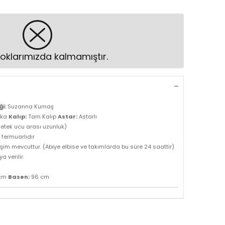
oklarımızda kalmamıştır.
i:
Suzanna Kumaş
aka
Kalıp:
Tam Kalıp
Astar:
Astarlı
 etek ucu arası uzunluk)
 fermuarlıdır
şim mevcuttur. (Abiye elbise ve takımlarda bu süre 24 saattir)
 verilir.
cm
Basen:
96 cm