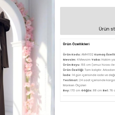
Ürün st
Ürün Özellikleri
Ürün Kodu:
AMH1132
Kumaş Özelliğ
Mevsim:
4 Mevsim
Yaka:
Hakim y
Ürün Boyu:
155 cm (omuz hizası ile
Ürün Özelliği:
Tam kalıptır. Arkadan
İade:
14 gün içerisinde iade ve deği
Teslimat:
24 saat içerisinde kargoya
Manken Ölçüleri
Boy:
170 cm
Göğüs:
88 cm
Bel:
76 