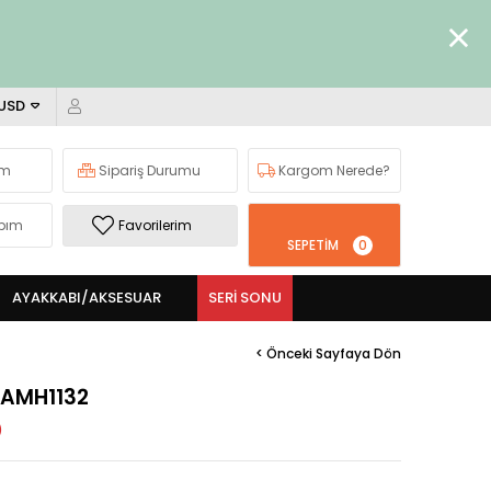
 USD
ım
Sipariş Durumu
Kargom Nerede?
bım
Favorilerim
SEPETIM
0
AYAKKABI/AKSESUAR
SERI SONU
< Önceki Sayfaya Dön
 AMH1132
)