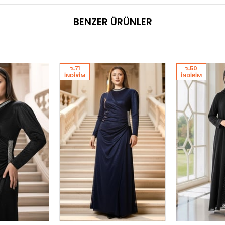
BENZER ÜRÜNLER
%71
%50
İNDIRIM
İNDIRIM