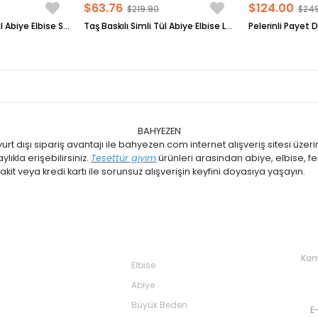
$63.76
$124.00
$219.90
$24
Taş Baskılı Simli Tül Abiye Elbise Siyah FHM956
Taş Baskılı Simli Tül Abiye Elbise Lacivert FHM956
BAHYEZEN
rt dışı sipariş avantajı ile bahyezen.com internet alışveriş sitesi üzeri
ıkla erişebilirsiniz.
Tesettür giyim
ürünleri arasından abiye, elbise, fe
kit veya kredi kartı ile sorunsuz alışverişin keyfini doyasıya yaşayın.
lar
Kategoriler
Ta
Kam
Elbise
Abiye
Büyük Beden