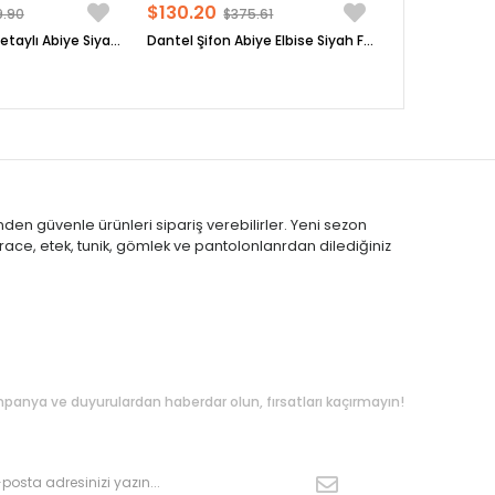
$130.20
9.90
$375.61
Pelerinli Payet Detaylı Abiye Siyah FHM854
Dantel Şifon Abiye Elbise Siyah FHM958
nden güvenle ürünleri sipariş verebilirler. Yeni sezon
race, etek, tunik, gömlek ve pantolonlanrdan dilediğiniz
kipte Kalın
panya ve duyurulardan haberdar olun, fırsatları kaçırmayın!