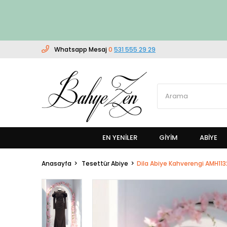
Whatsapp Mesaj
0
531 555 29 29
EN YENILER
GIYIM
ABİYE
Anasayfa
Tesettür Abiye
Dila Abiye Kahverengi AMH113