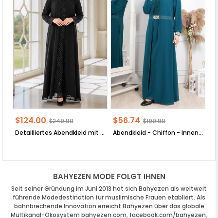
$124.00
$56.74
$
$249.90
$199.90
Detailliertes Abendkleid mit Paillettenstickerei SchwarzFHM854
Abendkleid - Chiffon - Innenfutter - Stehkragen - Smaragdgrün - FHM411
BAHYEZEN MODE FOLGT IHNEN
Seit seiner Gründung im Juni 2013 hat sich Bahyezen als weltweit
führende Modedestination für muslimische Frauen etabliert.
Als
bahnbrechende Innovation erreicht Bahyezen über das globale
Multikanal-Ökosystem bahyezen.com, facebook.com/bahyezen,