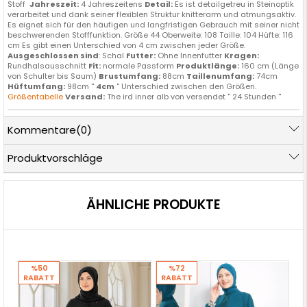
Stoff
Jahreszeit:
4 Jahreszeitens
Detail:
Es ist detailgetreu in Steinoptik
verarbeitet und dank seiner flexiblen Struktur knitterarm und atmungsaktiv.
Es eignet sich für den häufigen und langfristigen Gebrauch mit seiner nicht
beschwerenden Stofffunktion. Größe 44 Oberweite: 108 Taille: 104 Hüfte: 116
cm Es gibt einen Unterschied von 4 cm zwischen jeder Größe.
Ausgeschlossen sind
: Schal
Futter:
Ohne Innenfutter
Kragen:
Rundhalsausschnitt
Fit:
normale Passform
Produktlänge:
160 cm (Länge
von Schulter bis Saum)
Brustumfang:
88cm
Taillenumfang:
74cm
Hüftumfang:
98cm ''
4cm
'' Unterschied zwischen den Größen.
Größentabelle
Versand:
The ird inner alb von versendet '' 24 Stunden ''
Kommentare
(0)
Produktvorschläge
ÄHNLICHE PRODUKTE
%50
%72
RABATT
RABATT
R