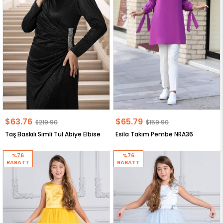
$63.76
$65.79
$219.90
$159.90
Taş Baskılı Simli Tül Abiye Elbise
Esila Takım Pembe NRA36
%76
%76
RABATT
RABATT