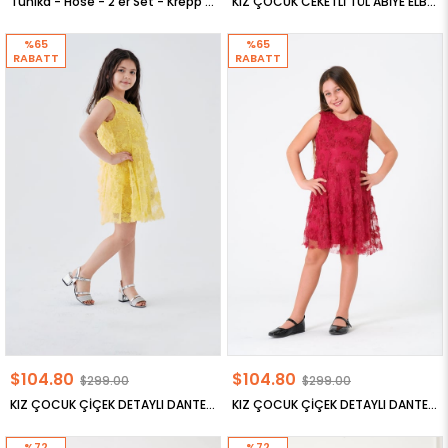
Tunika - Hose - 2'er Set - Krepp - Ohne Innenfutter - Rundhalsausschnitt - Indigo - FHM592
KIZ ÇOCUK CEKETLİ TÜL ABİYE ELBİSE
%65
%65
RABATT
RABATT
$104.80
$104.80
$299.00
$299.00
KIZ ÇOCUK ÇİÇEK DETAYLI DANTELLİ ABİYE ELBİSE
KIZ ÇOCUK ÇİÇEK DETAYLI DANTELLİ ABİYE ELBİSE
%72
%72