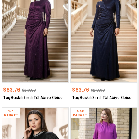
$63.76
$63.76
$219.90
$219.90
Taş Baskılı Simli Tül Abiye Elbise
Taş Baskılı Simli Tül Abiye Elbise
%71
%59
RABATT
RABATT