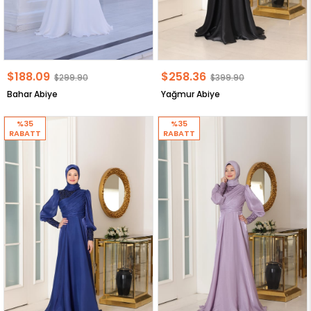
$188.09
$258.36
$299.90
$399.90
Bahar Abiye
Yağmur Abiye
%35
%35
RABATT
RABATT