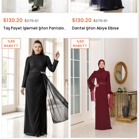
$130.20
$130.20
$375.61
$375.61
Taş Payet İşlemeli Şifon Pantalon Tunik Takım
Dantel Şifon Abiye Elbise
%65
%50
RABATT
RABATT