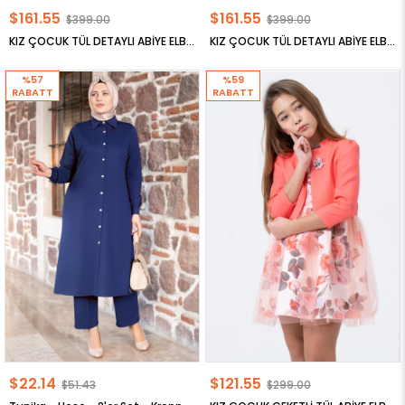
$161.55
$161.55
$399.00
$399.00
KIZ ÇOCUK TÜL DETAYLI ABİYE ELBİSE
KIZ ÇOCUK TÜL DETAYLI ABİYE ELBİSE
%57
%59
RABATT
RABATT
$22.14
$121.55
$51.43
$299.00