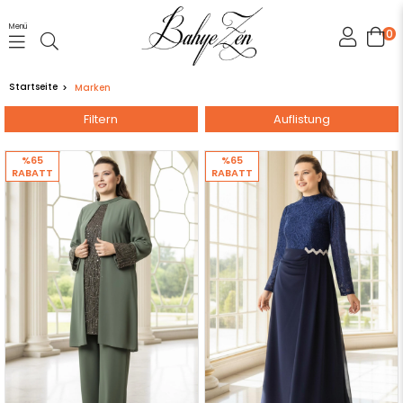
Menü
0
Startseite
Marken
Filtern
Auflistung
%65
%65
RABATT
RABATT