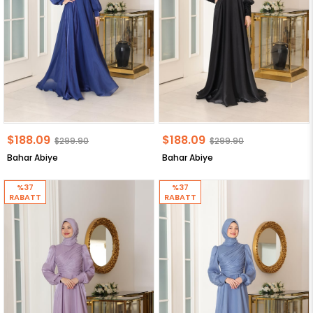
$188.09
$188.09
$299.90
$299.90
Bahar Abiye
Bahar Abiye
%37
%37
RABATT
RABATT