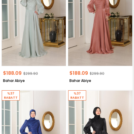
$188.09
$188.09
$299.90
$299.90
Bahar Abiye
Bahar Abiye
%37
%37
RABATT
RABATT