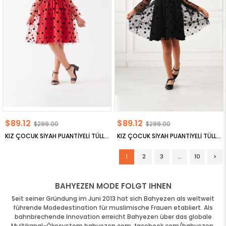
$89.12
$89.12
$299.00
$299.00
KIZ ÇOCUK SİYAH PUANTİYELİ TÜLLÜ ELBİSE
KIZ ÇOCUK SİYAH PUANTİYELİ TÜLLÜ ELBİSE
1
2
3
...
10
>
BAHYEZEN MODE FOLGT IHNEN
Seit seiner Gründung im Juni 2013 hat sich Bahyezen als weltweit
führende Modedestination für muslimische Frauen etabliert.
Als
bahnbrechende Innovation erreicht Bahyezen über das globale
Multikanal-Ökosystem bahyezen.com, facebook.com/bahyezen,