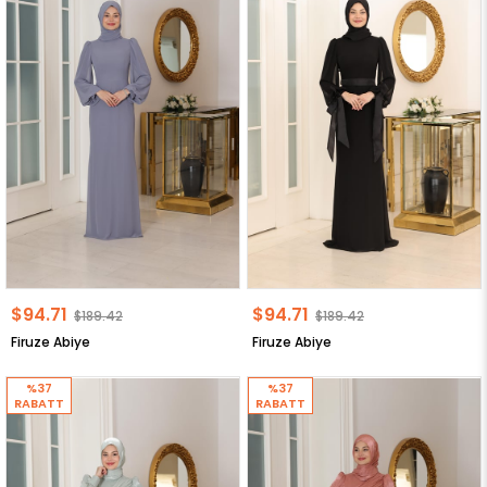
$94.71
$94.71
$189.42
$189.42
Firuze Abiye
Firuze Abiye
%37
%37
RABATT
RABATT