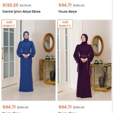
$130.20
$94.71
$375.61
$189.42
Dantel Şifon Abiye Elbise
Firuze Abiye
%50
%50
RABATT
RABATT
$94.71
$94.71
$189.42
$189.42