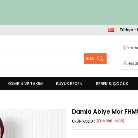
Türkçe -
Yard
Hesa
KOMBİN VE TAKIM
BÜYÜK BEDEN
BEBEK & ÇOCUK
Damla Abiye Mor FHM
(FHM886-MOR)