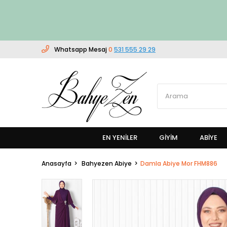
Whatsapp Mesaj
0
531 555 29 29
EN YENILER
GIYIM
ABİYE
Anasayfa
Bahyezen Abiye
Damla Abiye Mor FHM886