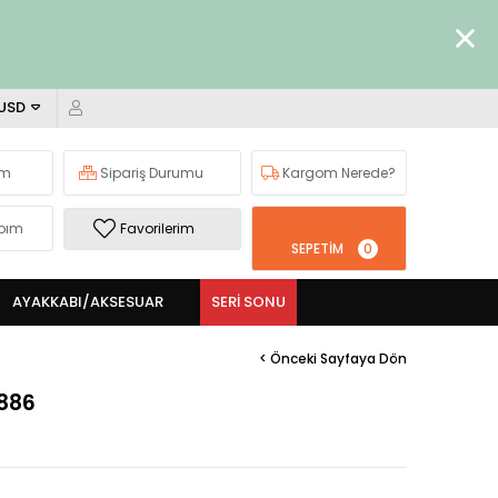
 USD
ım
Sipariş Durumu
Kargom Nerede?
bım
Favorilerim
SEPETIM
0
AYAKKABI/AKSESUAR
SERI SONU
< Önceki Sayfaya Dön
886