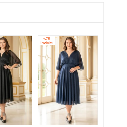
%75
İNDIRIM