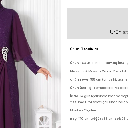
Ürün st
Ürün Özellikleri
Ürün Kodu:
FHM886
Kumaş Özelliğ
Mevsim:
4 Mevsim
Yaka:
Yuvarlak
Ürün Boyu:
155 cm (omuz hizası ile
Ürün Özelliği:
Fermuarlıdır. Astarlıdı
İade:
14 gün içerisinde iade ve deği
Teslimat:
24 saat içerisinde kargoya
Manken Ölçüleri
Boy:
170 cm
Göğüs:
88 cm
Bel:
76 