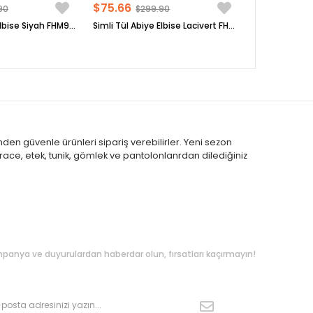
$75.66
90
$299.90
Simli Tül Abiye Elbise Siyah FHM902
Simli Tül Abiye Elbise Lacivert FHM902
nden güvenle ürünleri sipariş verebilirler. Yeni sezon
race, etek, tunik, gömlek ve pantolonlanrdan dilediğiniz
kipte Kalın
panya ve duyurulardan haberdar olun, fırsatları kaçırmayın!