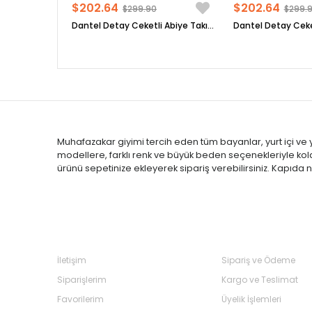
$202.64
$202.64
$299.90
$299.
Dantel Detay Ceketli Abiye Takım Siyah MDA2208
Muhafazakar giyimi tercih eden tüm bayanlar, yurt içi ve yu
modellere, farklı renk ve büyük beden seçenekleriyle kolayl
ürünü sepetinize ekleyerek sipariş verebilirsiniz. Kapıda na
Bize Ulaşın
Sık Sorulan Soru
İletişim
Sipariş ve Ödeme
Siparişlerim
Kargo ve Teslimat
Favorilerim
Üyelik İşlemleri