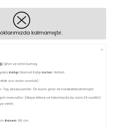
oklarımızda kalmamıştır.
i:
Şifon ve simli kumaş.
 yaka
Kalıp:
Normal Kalıp
Astar:
Astarlı
 etek ucu arası uzunluk)
r. Taş aksesuarlıdır. Ön kısmı şifon ile hareketlendirilmiştir.
şim mevcuttur. (Abiye elbise ve takımlarda bu süre 24 saattir)
 verilir.
cm
Basen:
96 cm