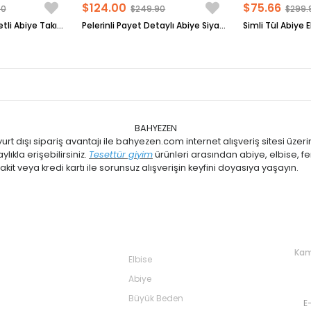
$124.00
$75.66
90
$249.90
$299.
Dantel Detay Ceketli Abiye Takım Bordo MDA2208
Pelerinli Payet Detaylı Abiye Siyah FHM854
BAHYEZEN
rt dışı sipariş avantajı ile bahyezen.com internet alışveriş sitesi üzeri
ıkla erişebilirsiniz.
Tesettür giyim
ürünleri arasından abiye, elbise, fe
kit veya kredi kartı ile sorunsuz alışverişin keyfini doyasıya yaşayın.
lar
Kategoriler
Ta
Kam
Elbise
Abiye
Büyük Beden