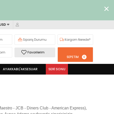
 USD
ım
Sipariş Durumu
Kargom Nerede?
bım
Favorilerim
SEPETIM
0
AYAKKABI/AKSESUAR
SERI SONU
 Maestro - JCB - Diners Club - American Express)
,