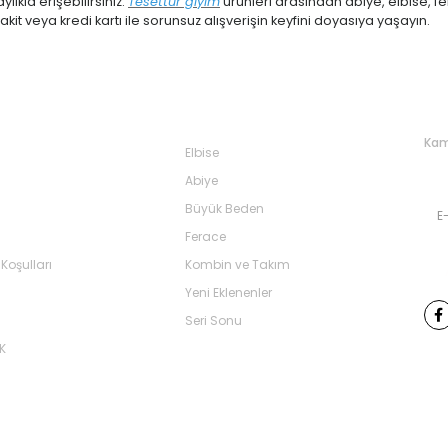
ıkla erişebilirsiniz.
Tesettür giyim
ürünleri arasından abiye, elbise, fe
kit veya kredi kartı ile sorunsuz alışverişin keyfini doyasıya yaşayın.
lar
Kategoriler
Ta
Kam
Elbise
Abiye
Büyük Beden
Ferace
 Koşulları
Kombin ve Takım
Yeni Eklenenler
Seri Sonu
KK