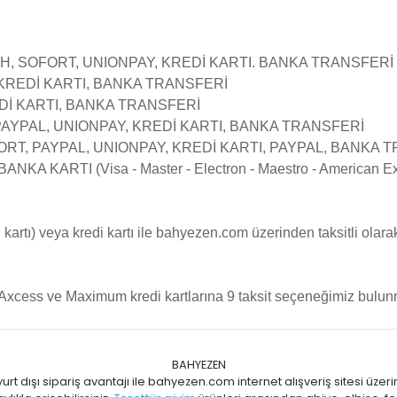
, SOFORT, UNIONPAY, KREDİ KARTI. BANKA TRANSFERİ
KREDİ KARTI, BANKA TRANSFERİ
Dİ KARTI, BANKA TRANSFERİ
PAYPAL
, UNIONPAY, KREDİ KARTI, BANKA TRANSFERİ
T, PAYPAL, UNIONPAY, KREDİ KARTI, PAYPAL, BANKA 
NKA KARTI (Visa - Master - Electron - Maestro - American
 kartı) veya kredi kartı ile bahyezen.com üzerinden taksitli olarak
 Axcess ve Maximum kredi kartlarına 9 taksit seçeneğimiz bulun
BAHYEZEN
rt dışı sipariş avantajı ile bahyezen.com internet alışveriş sitesi üzeri