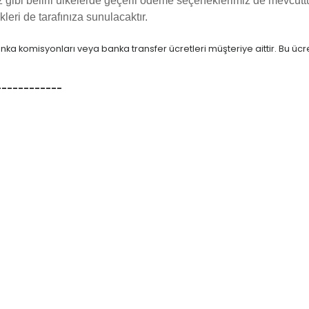
 gibi belirli ülkelerde geçerli ödeme seçeneklerimiz de mevcutt
ri de tarafınıza sunulacaktır.
banka komisyonları veya banka transfer ücretleri müşteriye aittir. Bu 
------------