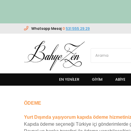
Whatsapp Mesaj
0
531 555 29 29
EN YENILER
GIYIM
ABİYE
ÖDEME
Yurt Dışında yaşıyorum kapıda ödeme hizmetiniz
Kapıda ödeme seçeneği Türkiye içi gönderimlerde geç