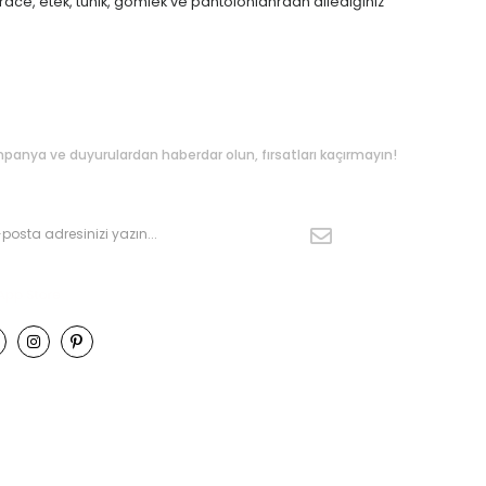
race, etek, tunik, gömlek ve pantolonlanrdan dilediğiniz
kipte Kalın
panya ve duyurulardan haberdar olun, fırsatları kaçırmayın!