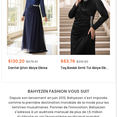
$130.20
$63.76
$
$375.61
$219.90
Dantel Şifon Abiye Elbise
Taş Baskılı Simli Tül Abiye Elbise
BAHYEZEN FASHION VOUS SUIT
Depuis son lancement en juin 2013, Bahyezen s'est imposée
comme la première destination mondiale de la mode pour les
femmes musulmanes. Pionnier de l'innovation, Bahyezen
s'adresse à un auditoire mensuel de plus de 1,5 million
d'utilisateurs via l'écosystème multicanal mondial,