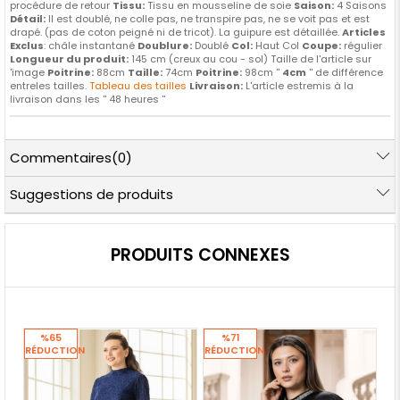
procédure de retour
Tissu:
Tissu en mousseline de soie
Saison:
4 Saisons
Détail:
Il est doublé, ne colle pas, ne transpire pas, ne se voit pas et est
drapé. (pas de coton peigné ni de tricot). La guipure est détaillée.
Articles
Exclus
: châle instantané
Doublure:
Doublé
Col:
Haut Col
Coupe:
régulier
Longueur du produit:
145 cm (creux au cou - sol) Taille de l'article sur
'image
Poitrine:
88cm
Taille:
74cm
Poitrine:
98cm ''
4cm
'' de différence
entreles tailles.
Tableau des tailles
Livraison:
L'article estremis à la
livraison dans les '' 48 heures ''
Commentaires
(0)
Suggestions de produits
PRODUITS CONNEXES
%65
%71
RÉDUCTION
RÉDUCTION
RÉ