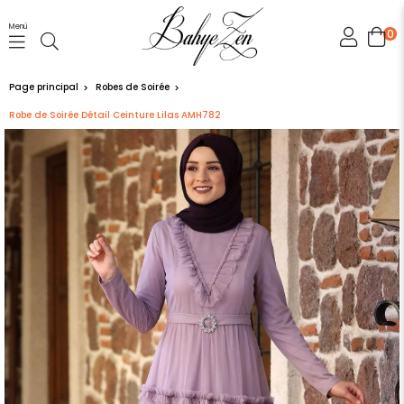
Menü
0
Page principal
Robes de Soirée
Robe de Soirée Détail Ceinture Lilas AMH782