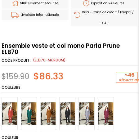
%100 Paiement sécurisé
Expédition 24 Heures
Visa - Carte de crédit / Paypal /
Livraison internationale
IDEAL
Ensemble veste et col mono Parla Prune
ELB70
(ELB70-MÜRDÜM)
$86.33
$159.90
46
%
RÉDUCTIO
COULEURS
COULEUR