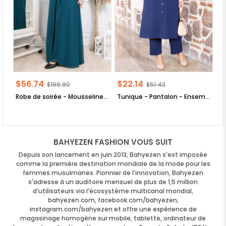
$56.74
$22.14
$
$199.90
$51.43
Robe de soirée - Mousseline de Soie - Doublé - Haut Col - Vert Emeraude - FHM411
Tunique - Pantalon - Ensemble 2'er Set - Crêpe - Sans Doublure - Ras du Cou - Bleu indigo - FHM592
BAHYEZEN FASHION VOUS SUIT
Depuis son lancement en juin 2013, Bahyezen s'est imposée
comme la première destination mondiale de la mode pour les
femmes musulmanes. Pionnier de l'innovation, Bahyezen
s'adresse à un auditoire mensuel de plus de 1,5 million
d'utilisateurs via l'écosystème multicanal mondial,
bahyezen.com, facebook.com/bahyezen,
instagram.com/bahyezen et offre une expérience de
magasinage homogène sur mobile, tablette, ordinateur de