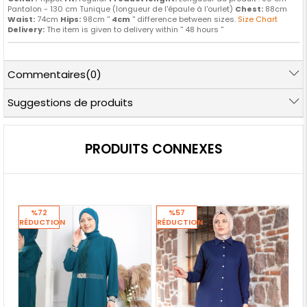
Pantalon - 130 cm Tunique (longueur de l'épaule à l'ourlet)
Chest:
88cm
Waist:
74cm
Hips:
98cm ''
4cm
'' difference between sizes.
Size Chart
Delivery:
The item is given to delivery within '' 48 hours ''
Commentaires
(0)
Suggestions de produits
PRODUITS CONNEXES
%72
%57
RÉDUCTION
RÉDUCTION
RÉ