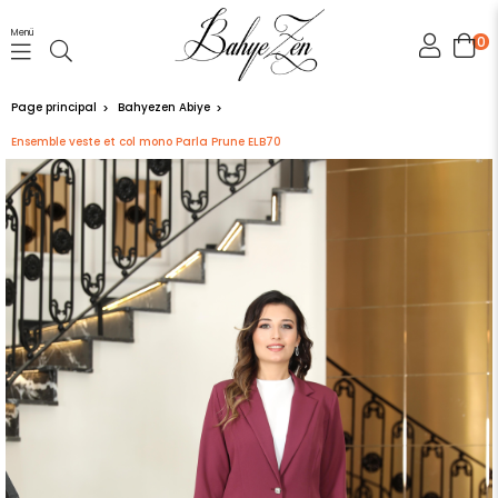
Menü
0
Page principal
Bahyezen Abiye
Ensemble veste et col mono Parla Prune ELB70