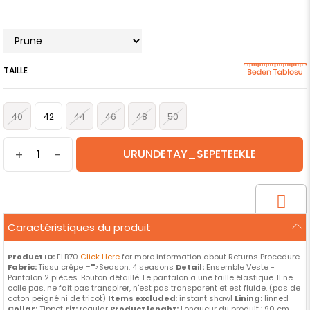
TAILLE
40
42
44
46
48
50
+
-
Caractéristiques du produit
Product ID:
ELB70
Click Here
for more information about Returns Procedure
Fabric:
Tissu crêpe ="">Season: 4 seasons
Detail:
Ensemble Veste -
Pantalon 2 pièces. Bouton détaillé. Le pantalon a une taille élastique. Il ne
colle pas, ne fait pas transpirer, n'est pas transparent et est fluide. (pas de
coton peigné ni de tricot)
Items excluded
: instant shawl
Lining:
linned
Collar:
Tippet
Fit:
regular
Product lenght:
Longueur du produit : 90 cm