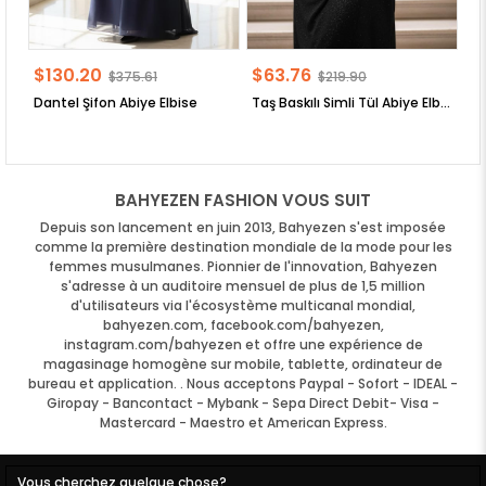
$130.20
$63.76
$
$375.61
$219.90
Dantel Şifon Abiye Elbise
Taş Baskılı Simli Tül Abiye Elbise
BAHYEZEN FASHION VOUS SUIT
Depuis son lancement en juin 2013, Bahyezen s'est imposée
comme la première destination mondiale de la mode pour les
femmes musulmanes. Pionnier de l'innovation, Bahyezen
s'adresse à un auditoire mensuel de plus de 1,5 million
d'utilisateurs via l'écosystème multicanal mondial,
bahyezen.com, facebook.com/bahyezen,
instagram.com/bahyezen et offre une expérience de
magasinage homogène sur mobile, tablette, ordinateur de
bureau et application. . Nous acceptons Paypal - Sofort - IDEAL -
Giropay - Bancontact - Mybank - Sepa Direct Debit- Visa -
Mastercard - Maestro et American Express.
Vous cherchez quelque chose?