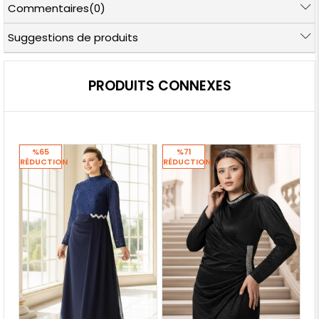
Commentaires
(0)
Suggestions de produits
PRODUITS CONNEXES
%65
%71
RÉDUCTION
RÉDUCTION
RÉ