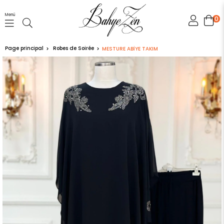
Menü
0
Page principal
Robes de Soirée
MESTURE ABİYE TAKIM