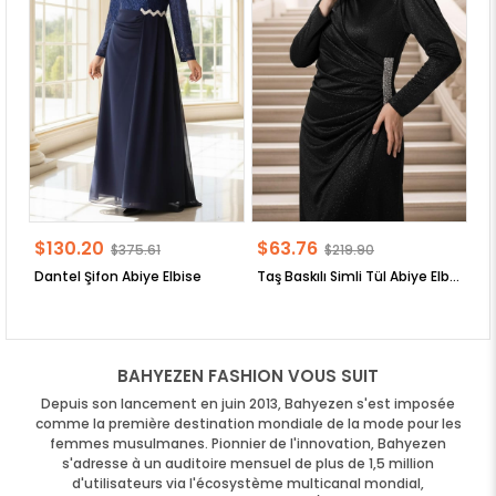
$130.20
$63.76
$
$375.61
$219.90
Dantel Şifon Abiye Elbise
Taş Baskılı Simli Tül Abiye Elbise
BAHYEZEN FASHION VOUS SUIT
Depuis son lancement en juin 2013, Bahyezen s'est imposée
comme la première destination mondiale de la mode pour les
femmes musulmanes. Pionnier de l'innovation, Bahyezen
s'adresse à un auditoire mensuel de plus de 1,5 million
d'utilisateurs via l'écosystème multicanal mondial,