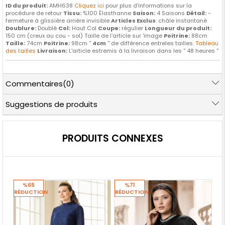
ID du produit:
AMH638
Cliquez ici
pour plus d'informations sur la
procédure de retour
Tissu:
%100 Élasthanne
Saison:
4 Saisons
Détail:
-
fermeture à glissière arrière invisible
Articles Exclus
: châle instantané
Doublure:
Doublé
Col:
Haut Col
Coupe:
régulier
Longueur du produit:
150 cm (creux au cou - sol) Taille de l'article sur 'image
Poitrine:
88cm
Taille:
74cm
Poitrine:
98cm ''
4cm
'' de différence entreles tailles.
Tableau
des tailles
Livraison:
L'article estremis à la livraison dans les '' 48 heures ''
Commentaires
(0)
Suggestions de produits
PRODUITS CONNEXES
%65
%71
RÉDUCTION
RÉDUCTION
RÉ