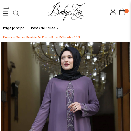
Menü
0
Page principal
Robes de Soirée
Robe de Soirée Brodée En Pierre Rose Pâle AMH638