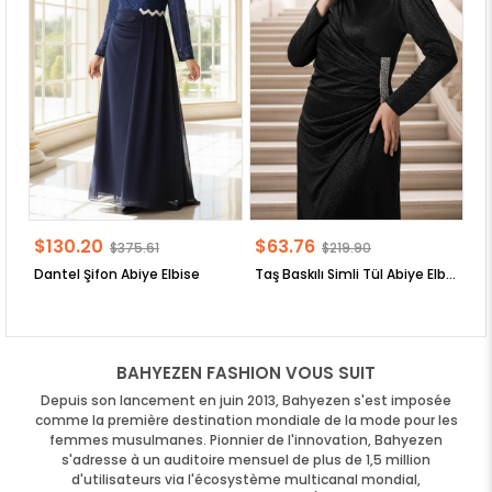
$130.20
$63.76
$
$375.61
$219.90
Dantel Şifon Abiye Elbise
Taş Baskılı Simli Tül Abiye Elbise
BAHYEZEN FASHION VOUS SUIT
Depuis son lancement en juin 2013, Bahyezen s'est imposée
comme la première destination mondiale de la mode pour les
femmes musulmanes. Pionnier de l'innovation, Bahyezen
s'adresse à un auditoire mensuel de plus de 1,5 million
d'utilisateurs via l'écosystème multicanal mondial,