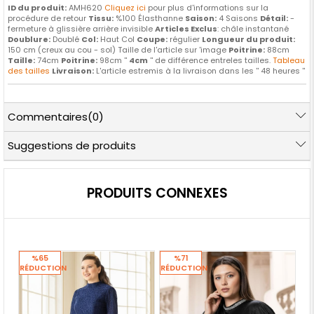
ID du produit:
AMH620
Cliquez ici
pour plus d'informations sur la
procédure de retour
Tissu:
%100 Élasthanne
Saison:
4 Saisons
Détail:
-
fermeture à glissière arrière invisible
Articles Exclus
: châle instantané
Doublure:
Doublé
Col:
Haut Col
Coupe:
régulier
Longueur du produit:
150 cm (creux au cou - sol) Taille de l'article sur 'image
Poitrine:
88cm
Taille:
74cm
Poitrine:
98cm ''
4cm
'' de différence entreles tailles.
Tableau
des tailles
Livraison:
L'article estremis à la livraison dans les '' 48 heures ''
Commentaires
(0)
Suggestions de produits
PRODUITS CONNEXES
%65
%71
RÉDUCTION
RÉDUCTION
RÉ